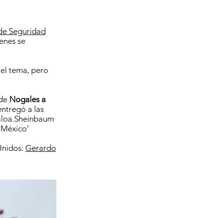
 de Seguridad
ienes se
 el tema, pero
 de
Nogales a
ntregó a las
naloa.Sheinbaum
 México’
Unidos:
Gerardo