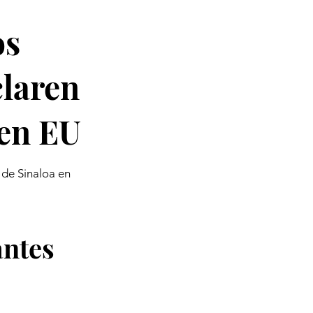
os
claren
 en EU
 de Sinaloa en
antes