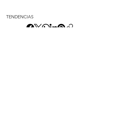
TENDENCIAS
ANTERIOR
SIGUIENTE
Envíame un mensaje y
dime lo que piensas
Nombre