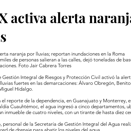
activa alerta naranj
as
rta naranja por lluvias; reportan inundaciones en la Roma
miles de personas salieran a las calles, dejó toneladas de ba
aciones. Foto Jair Cabrera Torres
 Gestión Integral de Riesgos y Protección Civil activó la aler
 lluvias fuertes en las demarcaciones: Álvaro Obregón, Benito
iguel Hidalgo.
el reporte de la dependencia, en Guanajuato y Monterrey, en
aldía Cuauhtémoc, el agua ingresó a cinco departamentos, ub
un inmueble de cuatro niveles, con un tirante de hasta diez ce
o, personal de la Secretaría de Gestión Integral del Agua real
red de drenaje para abatir los niveles del agua.