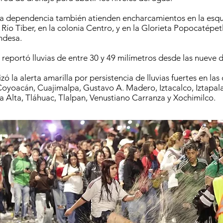
ta dependencia también atienden encharcamientos en la esq
Río Tiber, en la colonia Centro, y en la Glorieta Popocatépetl
desa.
 reportó lluvias de entre 30 y 49 milímetros desde las nueve 
ó la alerta amarilla por persistencia de lluvias fuertes en la
Coyoacán, Cuajimalpa, Gustavo A. Madero, Iztacalco, Iztapa
a Alta, Tláhuac, Tlalpan, Venustiano Carranza y Xochimilco.