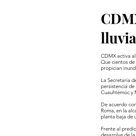
CDMX 
lluvi
CDMX activa ale
Que cientos de 
propician inund
La Secretaría de
persistencia de
Cuauhtémoc y M
De acuerdo con 
Roma, en la alc
planta baja de 
Frente al predi
desazolve de la 