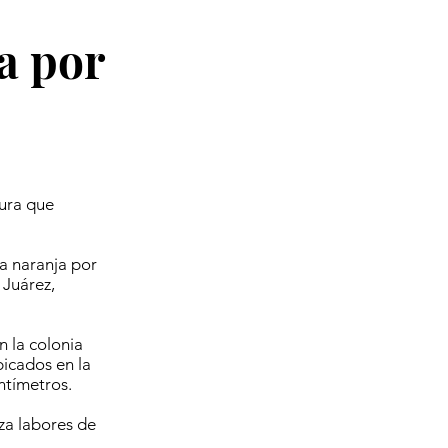
a por
sura que
ta naranja por
 Juárez,
 la colonia
icados en la
ntímetros.
iza labores de