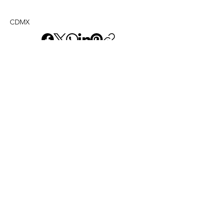
CDMX
ANTERIOR
SIGUIENTE
Envíame un mensaje y
dime lo que piensas
Nombre