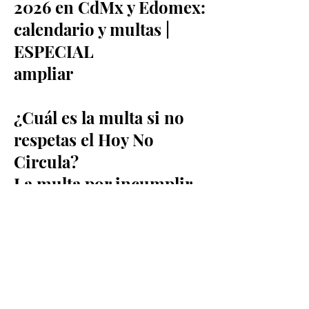
2026 en CdMx y Edomex:
calendario y multas |
ESPECIAL
ampliar
¿Cuál es la multa si no
respetas el Hoy No
Circula?
La multa por incumplir
con la restricción del
Hoy No Circula oscila
entre 20 a 200 veces la
Unidad de Medida y
Actualización (UMAS),