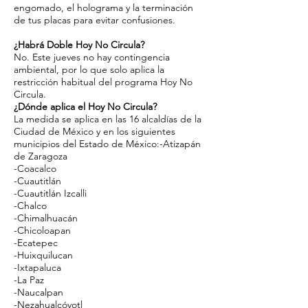
engomado, el holograma y la terminación
de tus placas para evitar confusiones.
¿Habrá Doble Hoy No Circula?
No. Este jueves no hay contingencia
ambiental, por lo que solo aplica la
restricción habitual del programa Hoy No
Circula.
¿Dónde aplica el Hoy No Circula?
La medida se aplica en las 16 alcaldías de la
Ciudad de México y en los siguientes
municipios del Estado de México:-Atizapán
de Zaragoza
-Coacalco
-Cuautitlán
-Cuautitlán Izcalli
-Chalco
-Chimalhuacán
-Chicoloapan
-Ecatepec
-Huixquilucan
-Ixtapaluca
-La Paz
-Naucalpan
-Nezahualcóyotl