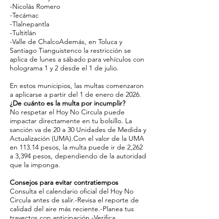
-Nicolás Romero
-Tecámac
-Tlalnepantla
-Tultitlán
-Valle de ChalcoAdemás, en Toluca y
Santiago Tianguistenco la restricción se
aplica de lunes a sábado para vehículos con
holograma 1 y 2 desde el 1 de julio.
En estos municipios, las multas comenzaron
a aplicarse a partir del 1 de enero de 2026.
¿De cuánto es la multa por incumplir?
No respetar el Hoy No Circula puede
impactar directamente en tu bolsillo. La
sanción va de 20 a 30 Unidades de Medida y
Actualización (UMA).Con el valor de la UMA
en 113.14 pesos, la multa puede ir de 2,262
a 3,394 pesos, dependiendo de la autoridad
que la imponga.
Consejos para evitar contratiempos
Consulta el calendario oficial del Hoy No
Circula antes de salir.-Revisa el reporte de
calidad del aire más reciente.-Planea tus
trayectos con anticipación.-Verifica