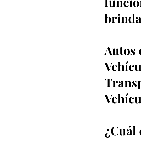
funcio
brinda
Autos 
Vehícu
Transp
Vehícu
¿Cuál 