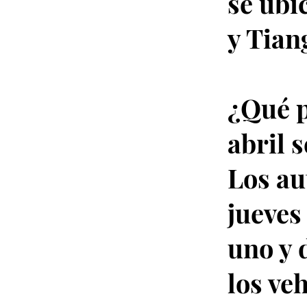
se ubi
y Tian
¿Qué p
abril 
Los au
jueves
uno y 
los ve