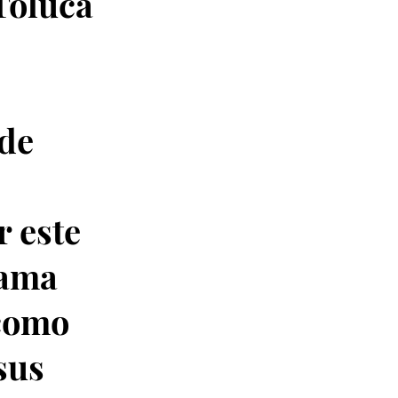
 Toluca
 de
r este
rama
 como
sus