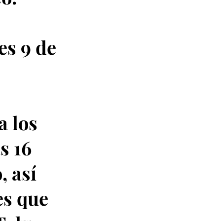
es 9 de
a los
s 16
, así
es que