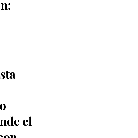
on:
sta
No
onde el
 con