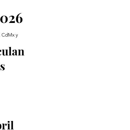
2026
en CdMx y
culan
as
ril