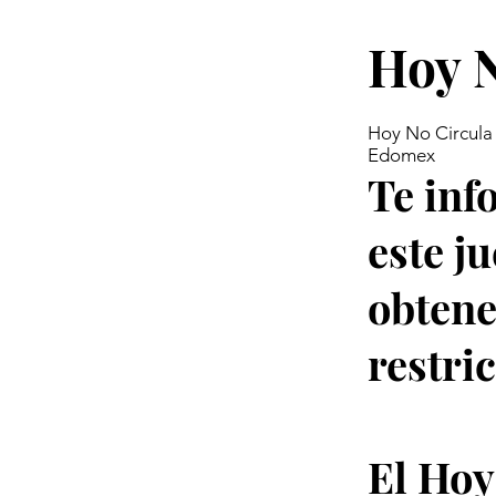
Hoy N
Hoy No Circula 
Edomex
Te inf
este j
obtene
restri
El Hoy