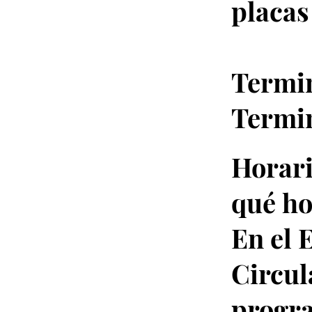
placas
Termin
Termi
​Horar
qué ho
En el 
Circul
progra