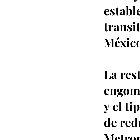
establ
transi
México
La res
engoma
y el t
de red
Metrop