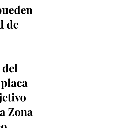
 pueden
d de
 del
 placa
jetivo
la Zona
o.