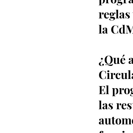
reglas
la CdM
¿Qué a
Circul
El pro
las re
automo