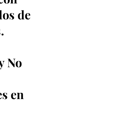
los de
.
y No
es en