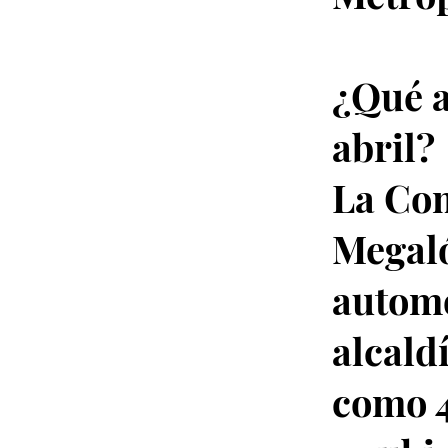
¿Qué a
abril?
La Com
Megaló
automó
alcald
como 