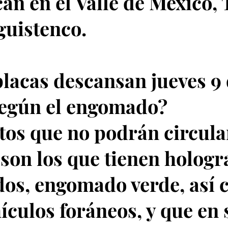
can en el Valle de México,
guistenco.
lacas descansan jueves 9
según el engomado?
tos que no podrán circula
 son los que tienen holog
dos, engomado verde, así
hículos foráneos, y que en 