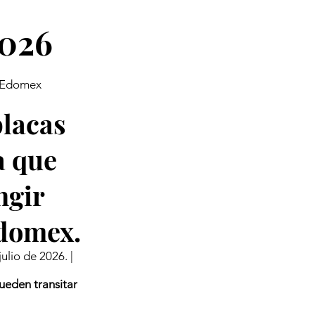
2026
y Edomex
placas
a que
ngir
Edomex.
ulio de 2026. |
ueden transitar