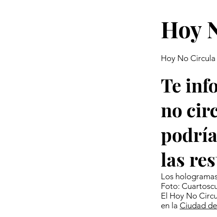
Hoy N
Hoy No Circula
Te inf
no cir
podría
las re
Los hologramas 
Foto: Cuartosc
El Hoy No Circul
en la
Ciudad de