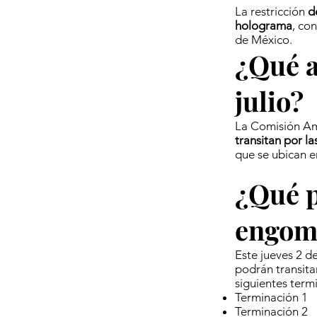
La restricción
d
holograma
, co
de México.
¿Qué a
julio?
La Comisión Am
transitan por l
que se ubican e
¿Qué p
engom
Este jueves 2 d
podrán transita
siguientes term
Terminación 1
Terminación 2