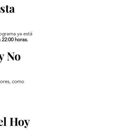
sta
rograma ya está
a 22:00 horas.
y No
tores, como
el Hoy