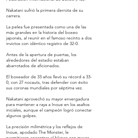
Nakatani sufrió la primera derrota de su
carrera.
La pelea fue presentada como una de las
más grandes en la historia del boxeo
japonés, al reunir en el famoso recinto a dos
invictos con idéntico registro de 32-0.
Antes de la apertura de puertas, los
alrededores del estadio estaban
abarrotados de aficionados.
El boxeador de 33 años llevó su récord a 33-
0, con 27 nocauts, tras defender con éxito
sus coronas mundiales por séptima vez.
Nakatani aprovechó su mayor envergadura
para mantener a raya a Inoue en los asaltos
iniciales, aunque el campeón logró conectar
algunos golpes.
La precisión milimétrica y los reflejos de
Inoue, apodado The Monster, le
permitieron encontrar el blanco con mayor