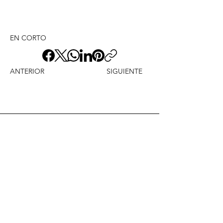
EN CORTO
ANTERIOR
SIGUIENTE
Envíame un mensaje y
dime lo que piensas
Nombre